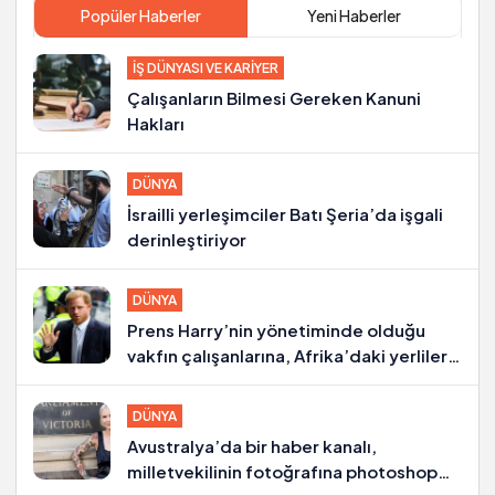
Popüler Haberler
Yeni Haberler
İŞ DÜNYASI VE KARIYER
Çalışanların Bilmesi Gereken Kanuni
Hakları
DÜNYA
İsrailli yerleşimciler Batı Şeria’da işgali
derinleştiriyor
DÜNYA
Prens Harry’nin yönetiminde olduğu
vakfın çalışanlarına, Afrika’daki yerlilere
kötü muamele suçlaması
DÜNYA
Avustralya’da bir haber kanalı,
milletvekilinin fotoğrafına photoshop