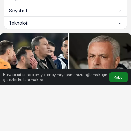
Seyahat
Teknoloji
Bu web sitesinde en iyi deneyimi yaşamanızı sağlamak için
Kabul
çerezler kullanılmaktadır.
HABERLER
DÜNYA