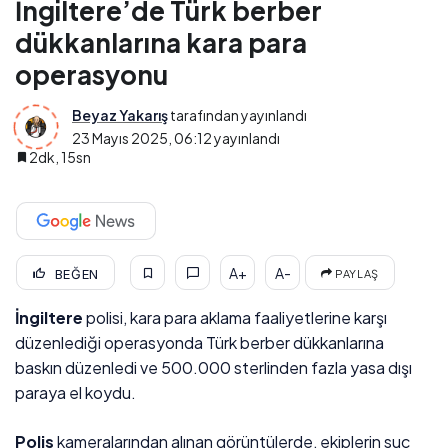
İngiltere’de Türk berber
dükkanlarına kara para
operasyonu
Beyaz Yakarış
tarafından yayınlandı
23 Mayıs 2025, 06:12
yayınlandı
2dk, 15sn
A+
A-
BEĞEN
PAYLAŞ
İngiltere
polisi, kara para aklama faaliyetlerine karşı
düzenlediği operasyonda Türk berber dükkanlarına
baskın düzenledi ve 500.000 sterlinden fazla yasa dışı
paraya el koydu.
Polis
kameralarından alınan görüntülerde, ekiplerin suç