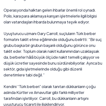
Operasyonda halktan gelen ihbarlar önemli rol oynadı.
Polis, kara para aklamaya karışan işletmelerle ilgili bilgisi
olan vatandaşları ihbarda bulunmaya teşvik ediyor.
Uyuşturucu uzmanı Gary Carroll, suçluların Türk berber
formatını taklit etme eğiliminde olduğunu belirtti: “Bir suç
grubu başka bir grubun başarılı olduğunu görünce onu
taklit eder. Toplum olarak nakit kullanımından uzaklaşsak
da, berberler hâlâ büyük ölçüde nakit temelli çalışıyor ve
düşük ücretler sayesinde bunu sürdürebiliyorlar. Ayrıca bu
sektör, gıda işletmelerinde olduğu gibi düzenli
denetimlere tabi değil.”
Kendini “Türk berberi” olarak tanıtan dükkanların çoğu
aslında Kürtler ve Arnavutlar gibi farklı milliyetler
tarafından işletiliyor. Carroll, bu dükkanların artışını
uyuşturucu ticareti ile ilişkilendiriyor.