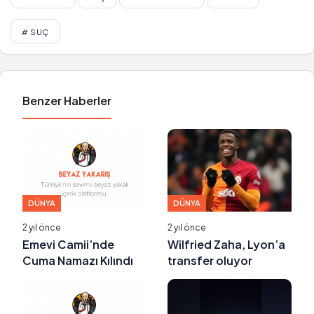
# SUÇ
Benzer Haberler
DÜNYA
DÜNYA
2 yıl önce
2 yıl önce
Emevi Camii’nde
Wilfried Zaha, Lyon’a
Cuma Namazı Kılındı
transfer oluyor