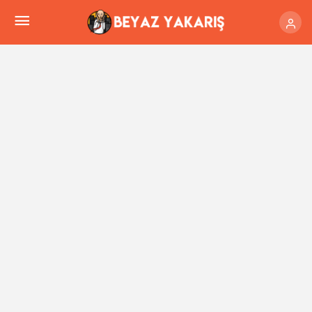
Herkes onu konuşuyor! Mourinho’nun Okan
Buruk’a hareketi dünya basınında