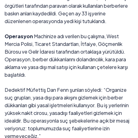
örgütleri tarafından paravan olarak kullanılan berberlere
baskın anları kaydedildi. Geçen ay 33 işyerine
düzenlenen operasyonda yedi kişi tutuklandı.
Operasyon
Machinize adı verilen bu çalışma, West
Mercia Polisi, Ticaret Standartları, İtfaiye, Göçmenlik
Bürosu ve Gelir İdaresi tarafından ortaklaşa yürütüldü.
Operasyon, berber dükkanlarını dolandırıcılık, kara para
aklama ve yasa dışı mal satışı için kullanan çetelere karşı
başlatıldı.
Dedektif Müfettiş Dan Fenn şunları söyledi: “Organize
suç grupları, yasa dışı para akışını gizlemek için berber
dükkanları gibi yasal işletmeleri kullanıyor. Bu iş yerlerinin
yüksek nakit cirosu, yasadışı faaliyetleri gizlemek için
idealdir. Bu operasyonla suç şebekelerine açık bir mesaj
veriyoruz: toplumumuzda suç faaliyetlerine izin
vermeyeceğiz.”