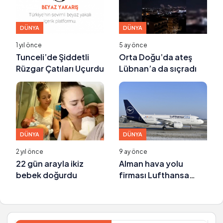
DÜNYA
DÜNYA
1 yıl önce
5 ay önce
Tunceli’de Şiddetli
Orta Doğu’da ateş
Rüzgar Çatıları Uçurdu
Lübnan’a da sıçradı
DÜNYA
DÜNYA
2 yıl önce
9 ay önce
22 gün arayla ikiz
Alman hava yolu
bebek doğurdu
firması Lufthansa
binlerce personeli
işten çıkaracak