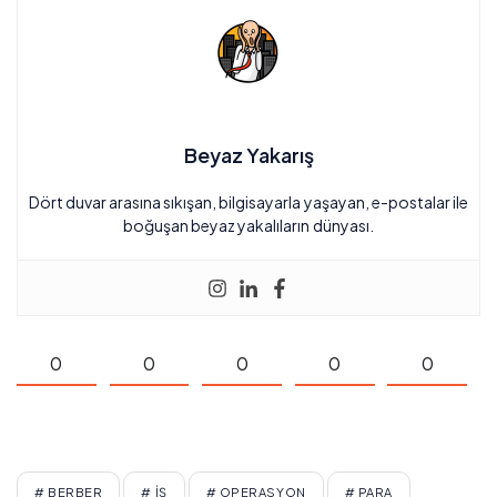
Beyaz Yakarış
Dört duvar arasına sıkışan, bilgisayarla yaşayan, e-postalar ile
boğuşan beyaz yakalıların dünyası.
0
0
0
0
0
# BERBER
# İŞ
# OPERASYON
# PARA