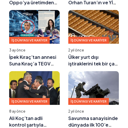
Oppo’ya üretimden
Orhan Turan’ın ve YİK
Türk-Çin İş Konseyi
Başkanı Mehmet Ömer
başkanlığına uzanan
Arif Aras’ın
hikaye
yargılandığı dava
ertelendi
İŞ DÜNYASI VE KARIYER
İŞ DÜNYASI VE KARIYER
3 ay önce
2 yıl önce
İpek Kıraç’tan annesi
Ülker yurt dışı
Suna Kıraç’a TEGV
iştiraklerini tek bir çatı
mektubu; İçin rahat
altında topluyor
olsun annem
İŞ DÜNYASI VE KARIYER
İŞ DÜNYASI VE KARIYER
8 ay önce
2 yıl önce
Ali Koç’tan adli
Savunma sanayisinde
kontrol şartıyla
dünyada ilk 100’e