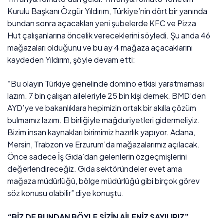
Kurulu Başkanı Özgür Yıldırım, Türkiye’nin dört bir yanında
bundan sonra açacakları yeni şubelerde KFC ve Pizza
Hut çalışanlarına öncelik vereceklerini söyledi. Şu anda 46
mağazaları olduğunu ve bu ay 4 mağaza açacaklarını
kaydeden Yıldırım, şöyle devam etti:
“Bu olayın Türkiye genelinde domino etkisi yaratmaması
lazım. 7 bin çalışan aileleriyle 25 bin kişi demek. BMD’den
AYD’ye ve bakanlıklara hepimizin ortak bir akılla çözüm
bulmamız lazım. El birliğiyle mağduriyetleri gidermeliyiz.
Bizim insan kaynakları birimimiz hazırlık yapıyor. Adana,
Mersin, Trabzon ve Erzurum’da mağazalarımız açılacak.
Önce sadece İş Gıda’dan gelenlerin özgeçmişlerini
değerlendireceğiz. Gıda sektöründeler evet ama
mağaza müdürlüğü, bölge müdürlüğü gibi birçok görev
söz konusu olabilir” diye konuştu.
“BİZ DE BUNDAN BÖYLE SİZİN AİLENİZ SAYILIRIZ”