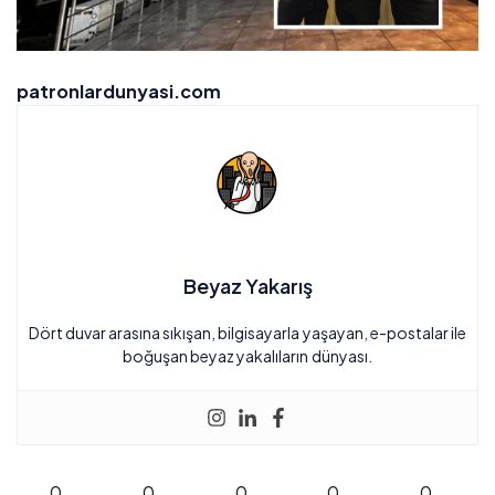
patronlardunyasi.com
Beyaz Yakarış
Dört duvar arasına sıkışan, bilgisayarla yaşayan, e-postalar ile
boğuşan beyaz yakalıların dünyası.
0
0
0
0
0