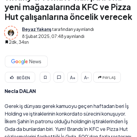
yeni mağazalarında KFC ve Pizza
Hut çalışanlarına öncelik verecek
Beyaz Yakarış
tarafından yayınlandı
8 Şubat 2025, 07:48
yayınlandı
2dk, 34sn
A+
A-
BEĞEN
PAYLAŞ
Necla DALAN
Gerek iş dünyası gerek kamuoyu geçen haftadan beri İş
Holding ve iştiraklerinin konkordato sürecini konuşuyor.
İlkem Şahin’in patronu olduğu holdingin iştiraklerinden İş
Gıda da bunlardan biri. Yum! Brands’in KFC ve Pizza Hut
sözleşmelerini feshettiği İş Gıda, 500’den fazla restoranı