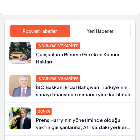
serbest bırakılan
giren Türk şirketi
Sadettin Saran’a
sayısı 5’e yükseldi
destek açıklaması
Popüler Haberler
Yeni Haberler
İŞ DÜNYASI VE KARIYER
Çalışanların Bilmesi Gereken Kanuni
Hakları
İŞ DÜNYASI VE KARIYER
İSO Başkanı Erdal Bahçıvan: Türkiye’nin
sanayi finansman mimarisi yine kurulmalı
DÜNYA
Prens Harry’nin yönetiminde olduğu
vakfın çalışanlarına, Afrika’daki yerlilere
kötü muamele suçlaması