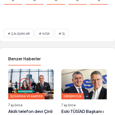
# ÇALIŞANLAR
# GIDA
# İŞ
Benzer Haberler
İŞ DÜNYASI VE KARIYER
GIRIŞIMCILIK
7 ay önce
7 ay önce
Akıllı telefon devi Çinli
Eski TÜSİAD Başkanı ı