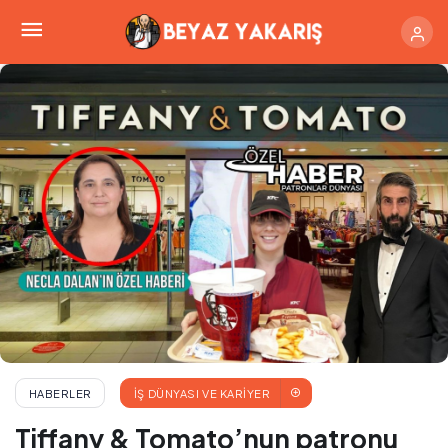
Gülseven Medya Yönetim Kurulu Başkanı Necat
Gülseven’in acı günü: Babası Hasan Gülseven
vefat etti
HABERLER
İŞ DÜNYASI VE KARIYER
Tiffany & Tomato’nun patronu