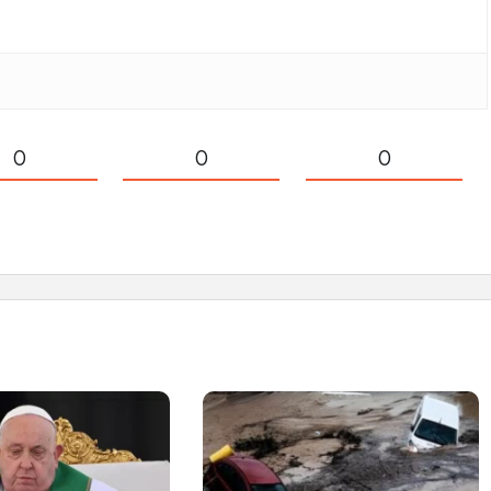
0
0
0