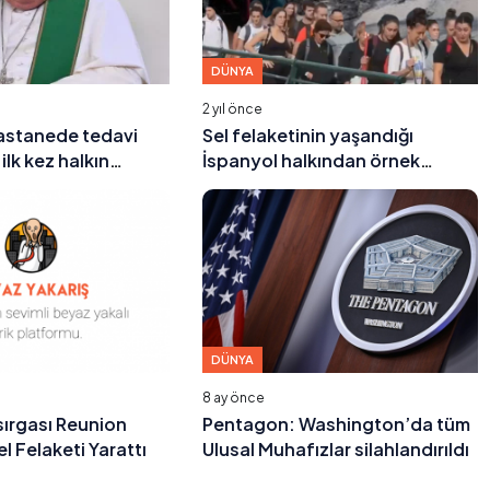
DÜNYA
2 yıl önce
hastanede tedavi
Sel felaketinin yaşandığı
ilk kez halkın
İspanyol halkından örnek
kacak
dayanışma
DÜNYA
8 ay önce
ırgası Reunion
Pentagon: Washington’da tüm
l Felaketi Yarattı
Ulusal Muhafızlar silahlandırıldı