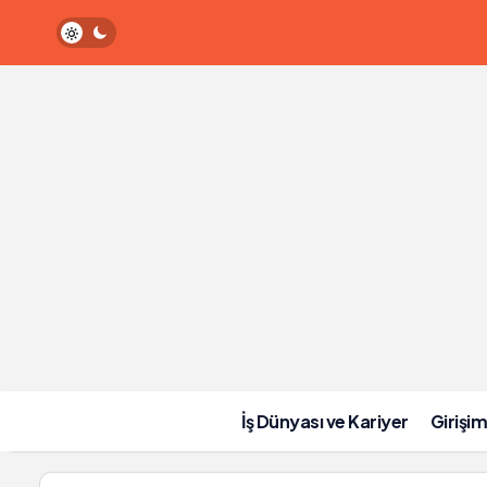
İş vaadiyle kandırılıp fuhşa zorlanan genç anne trajik
İş Dünyası ve Kariyer
Girişim