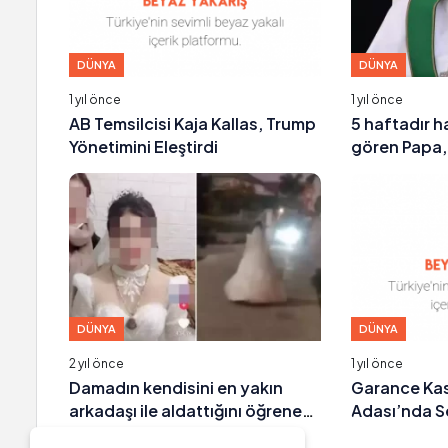
DÜNYA
DÜNYA
1 yıl önce
1 yıl önce
AB Temsilcisi Kaja Kallas, Trump
5 haftadır 
Yönetimini Eleştirdi
gören Papa, 
karşısına çı
DÜNYA
DÜNYA
2 yıl önce
1 yıl önce
Damadın kendisini en yakın
Garance Kas
arkadaşı ile aldattığını öğrenen
Adası’nda Se
gelin, 7 kilometre yürüyerek