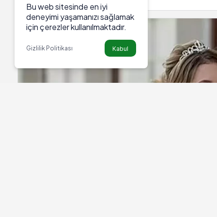
ailesinin evine gitti
Bu web sitesinde en iyi
deneyimi yaşamanızı sağlamak
için çerezler kullanılmaktadır.
Gizlilik Politikası
Kabul