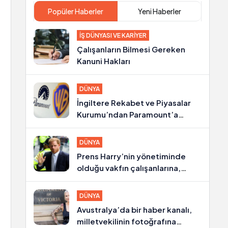
Popüler Haberler
Yeni Haberler
İŞ DÜNYASI VE KARIYER
Çalışanların Bilmesi Gereken
Kanuni Hakları
DÜNYA
İngiltere Rekabet ve Piyasalar
Kurumu’ndan Paramount’a
Warner Bros. onayı
DÜNYA
Prens Harry’nin yönetiminde
olduğu vakfın çalışanlarına,
Afrika’daki yerlilere kötü
muamele suçlaması
DÜNYA
Avustralya’da bir haber kanalı,
milletvekilinin fotoğrafına