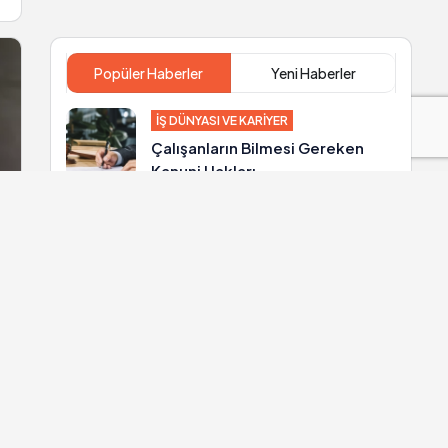
Popüler Haberler
Yeni Haberler
İŞ DÜNYASI VE KARIYER
Çalışanların Bilmesi Gereken
Kanuni Hakları
DÜNYA
İngiltere Rekabet ve Piyasalar
Kurumu’ndan Paramount’a
Warner Bros. onayı
DÜNYA
Prens Harry’nin yönetiminde
olduğu vakfın çalışanlarına,
Afrika’daki yerlilere kötü
muamele suçlaması
DÜNYA