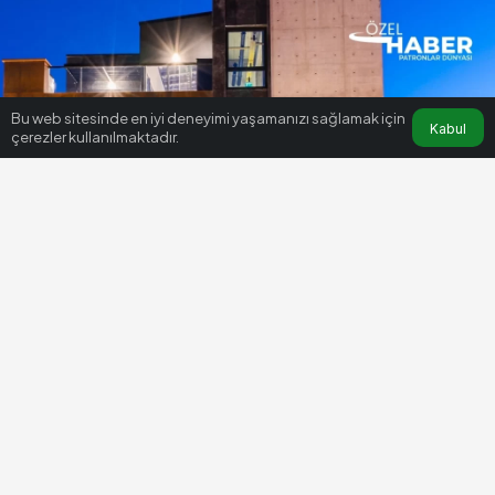
Bu web sitesinde en iyi deneyimi yaşamanızı sağlamak için
Kabul
çerezler kullanılmaktadır.
HABERLER
İŞ DÜNYASI VE KARIYER
Özbekistan Taşkent’teki
Charvak’taki dev projeye Türk
şirketi Özgüven Mimarlık