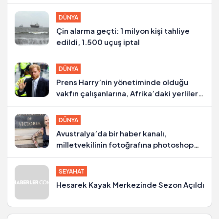
DÜNYA
Çin alarma geçti: 1 milyon kişi tahliye
edildi, 1.500 uçuş iptal
DÜNYA
Prens Harry’nin yönetiminde olduğu
vakfın çalışanlarına, Afrika’daki yerlilere
kötü muamele suçlaması
DÜNYA
Avustralya’da bir haber kanalı,
milletvekilinin fotoğrafına photoshop
yapıp göğüslerini büyüttü
SEYAHAT
Hesarek Kayak Merkezinde Sezon Açıldı