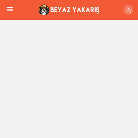
Özbekistan Taşkent’teki Charvak’taki dev
projeye Türk şirketi Özgüven Mimarlık imzasını
attı