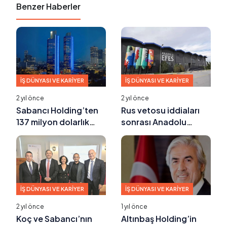
Benzer Haberler
İŞ DÜNYASI VE KARIYER
İŞ DÜNYASI VE KARIYER
2 yıl önce
2 yıl önce
Sabancı Holding’ten
Rus vetosu iddiaları
137 milyon dolarlık
sonrası Anadolu
finansman sözleşmesi
Efes’ten açıklama
İŞ DÜNYASI VE KARIYER
İŞ DÜNYASI VE KARIYER
2 yıl önce
1 yıl önce
Koç ve Sabancı’nın
Altınbaş Holding’in