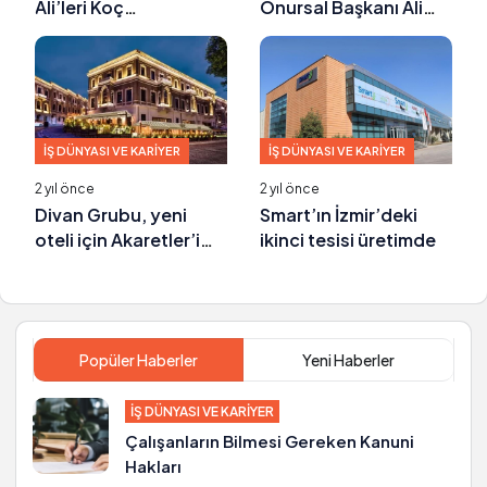
Ali’leri Koç
Onursal Başkanı Ali
Üniversitesi-Esas
Altınbaş hayatını
Holding işbirliğine
kaybetti
imza attılar
İŞ DÜNYASI VE KARIYER
İŞ DÜNYASI VE KARIYER
2 yıl önce
2 yıl önce
Divan Grubu, yeni
Smart’ın İzmir’deki
oteli için Akaretler’i
ikinci tesisi üretimde
seçti
Popüler Haberler
Yeni Haberler
İŞ DÜNYASI VE KARIYER
Çalışanların Bilmesi Gereken Kanuni
Hakları